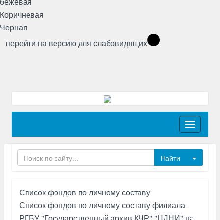
бежевая
Коричневая
Черная
перейти на версию для слабовидящих
Toggle
navigati
Toggle
Список фондов по личному составу
Список фондов по личному составу филиала
РГБУ "Государственный архив КЧР" "ЦДНИ" на